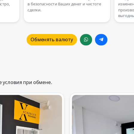
стро,
в безопасности Ваших денег и чистоте
изменен
сделки.
произво
выгодны
Обменять валюту
 условия при обмене.